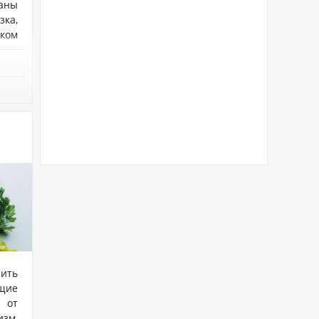
ганы
зка,
шком
лить
щие
 от
изм,