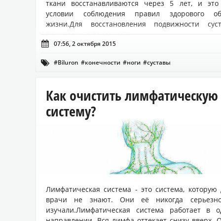
ткани восстанавливаются через 5 лет, и это
условии соблюдения правил здорового об
жизни.Для восстановления подвижности суст
появилось интересное н...

07:56, 2 октября 2015
#Biluron
#конечности
#ноги
#суставы

Как очистить лимфатическую
систему?
Лимфатическая система - это система, которую
врачи не знают. Они её никогда серьезн
изучали.Лимфатическая система работает в о
направлении. Вся лимфа оттекает снизу вверх. 