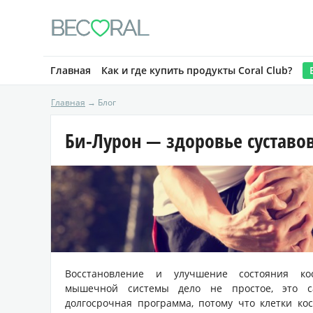
BE
C
RAL

Главная
Как и где купить продукты Coral Club?
Главная
→ Блог
Би-Лурон — здоровье суставо
Восстановление и улучшение состояния кос
мышечной системы дело не простое, это с
долгосрочная программа, потому что клетки ко