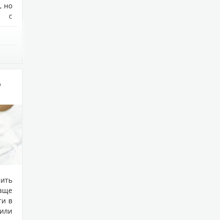
, но
т с
?
чить
аще
ти в
или