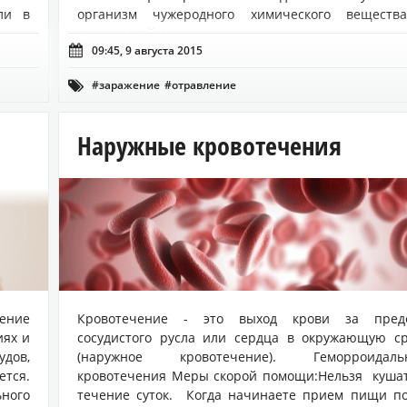
ли в
организм чужеродного химического веществ
токсической д...

09:45, 9 августа 2015
#заражение
#отравление

Наружные кровотечения
шение
Кровотечение - это выход крови за пред
иях и
сосудистого русла или сердца в окружающую с
удов,
(наружное кровотечение). Геморроидаль
ется.
кровотечения Меры скорой помощи:Нельзя куша
ного
течение суток. Когда начинаете прием пищи п