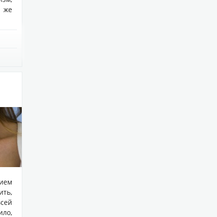
 же
нием
ть,
сей
ло,