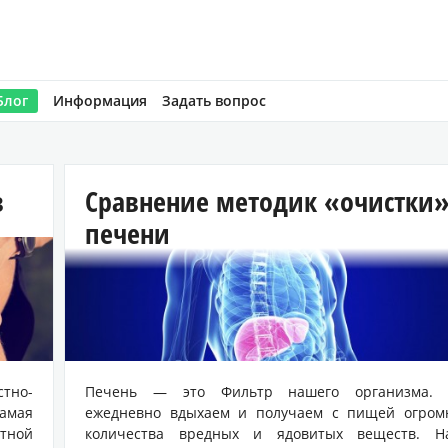
Блог
Информация
Задать вопрос
в
Сравнение методик «очистки
печени
тно-
Печень — это Фильтр нашего организма.
амая
ежедневно вдыхаем и получаем с пищей огром
стной
количества вредных и ядовитых веществ. Н