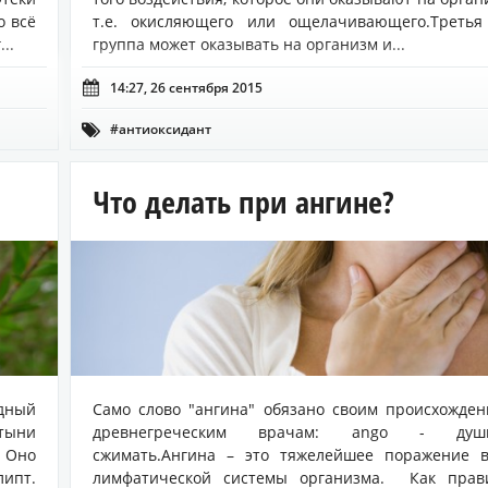
о всё
т.е. окисляющего или ощелачивающего.Третья
..
группа может оказывать на организм и...

14:27, 26 сентября 2015
#антиоксидант

Что делать при ангине?
дный
Само слово "ангина" обязано своим происхожде
атыни
древнегреческим врачам: ango - души
. Оно
сжимать.Ангина – это тяжелейшее поражение в
ипт.
лимфатической системы организма. Как прави