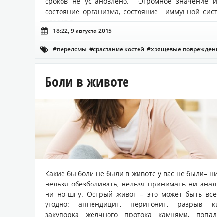
сроков не установлено. Огромное значение и
состояние организма, состояние иммунной сис
играет в...

18:22, 9 августа 2015
#переломы
#срастание костей
#хрящевые поврежден

Боли в животе
Какие бы боли не были в животе у вас не были– н
нельзя обезболивать, нельзя принимать ни анал
ни но-шпу. Острый живот – это может быть все
угодно: аппендицит, перитонит, разрыв ки
закупорка желчного протока камнями, попад