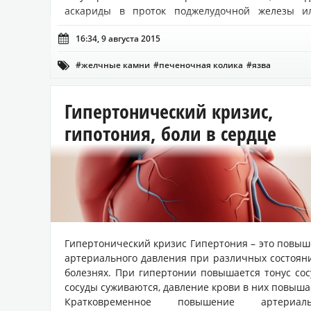
аскариды в проток поджелудочной железы и
проток жел...

16:34, 9 августа 2015
#желчные камни
#печеночная колика
#язва

Гипертонический кризис,
гипотония, боли в сердце
Гипертонический кризис Гипертония – это повы
артериального давления при различных состоян
болезнях. При гипертонии повышается тонус сос
сосуды суживаются, давление крови в них повыша
Кратковременное повышение артериаль