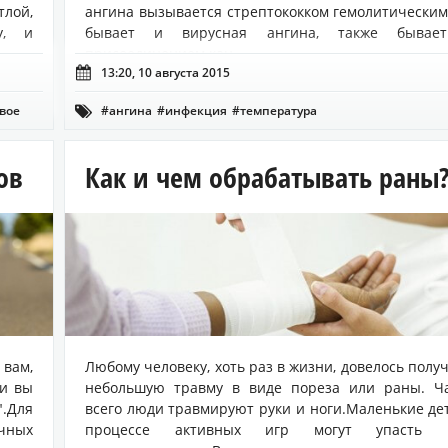
тлой,
ангина вызывается стрептококком гемолитическим
у, и
бывает и вирусная ангина, также бывае
присоединением кан...

13:20, 10 августа 2015
вое
#ангина
#инфекция
#температура

ов
Как и чем обрабатывать раны
вам,
Любому человеку, хоть раз в жизни, довелось полу
 и вы
небольшую травму в виде пореза или раны. Ч
.Для
всего люди травмируют руки и ноги.Маленькие де
чных
процессе активных игр могут упасть 