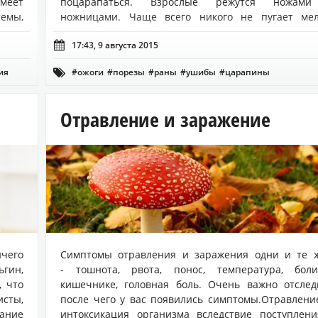
меет
поцарапаться. Взрослые режутся ножам
темы,
ножницами. Чаще всего никого не пугает мел
травма, но отнюдь не ...

17:43, 9 августа 2015
ия
#ожоги
#порезы
#раны
#ушибы
#царапины

Отравление и заражение
ичего
Симптомы отравления и заражения одни и те ж
ьгин,
- тошнота, рвота, понос, температура, бол
, что
кишечнике, головная боль. Очень важно отслед
сты,
после чего у вас появились симптомы.Отравлен
ание
интоксикация организма вследствие поступлен