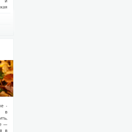
и и
кая
е -
и в
ить,
ие —
ия в