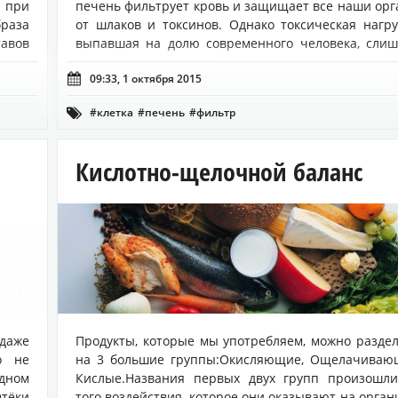
 при
печень фильтрует кровь и защищает все наши ор
раза
от шлаков и токсинов. Однако токсическая нагру
авов
выпавшая на долю современного человека, сли
высока, и наша печен...

09:33, 1 октября 2015
#клетка
#печень
#фильтр

Кислотно-щелочной баланс
 даже
Продукты, которые мы употребляем, можно разде
о не
на 3 большие группы:Окисляющие, Ощелачиваю
дном
Кислые.Названия первых двух групп произошли
Отёки
того воздействия, которое они оказывают на орган