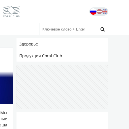
Сайт независимого дистрибьютора
Официальный сайт coral-club.com

Здоровье
»
Продукция Coral Club
 Мы
ные
аша