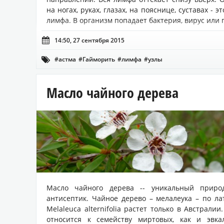
на ногах, руках, глазах, на пояснице, суставах - эт
лимфа. В организм попадает бактерия, вирус или г.

14:50, 27 сентября 2015
#астма
#Гайморить
#лимфа
#узлы

Масло чайного дерева
Масло чайного дерева -- уникальный приро
антисептик. Чайное дерево – мелалеука – по л
Melaleuca alternifolia растет только в Австралии
относится к семейству миртовых, как и эвкал