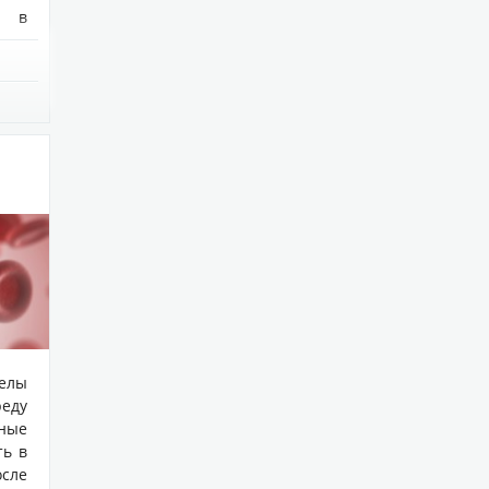
а в
елы
реду
ные
ть в
осле