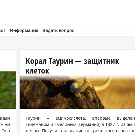
лог
Информация
Задать вопрос
Корал Таурин — защитник
клеток
дный
Таурин – аминокислота, впервые выделен
атыни
Тидеманом и Гмелиным (Германия) в 1827 г. из бы
. Оно
желчи. Получила название от греческого слова ta