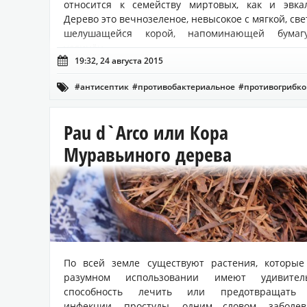
относится к семейству миртовых, как и эвкал
Дерево это вечнозеленое, невысокое с мягкой, све
шелушащейся корой, напоминающей бумаг
удлинён...

19:32, 24 августа 2015
#антисептик
#противобактериальное
#противогрибко

Pau d`Arco или Кора
Муравьиного дерева
По всей земле существуют растения, которые
разумном использовании имеют удивител
способность лечить или предотвращать 
инфекции, простуды, одним словом, заболев