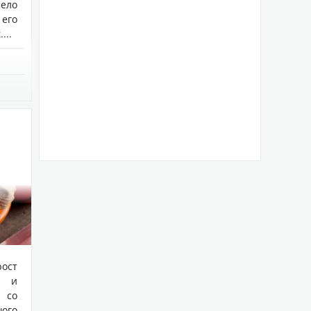
мело
 его
...
ост
м и
 со
ого