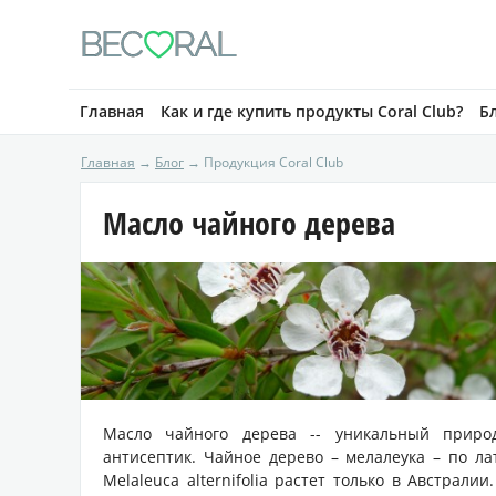
BE
C
RAL

Главная
Как и где купить продукты Coral Club?
Б
Главная
→
Блог
→ Продукция Coral Club
Масло чайного дерева
Масло чайного дерева -- уникальный приро
антисептик. Чайное дерево – мелалеука – по л
Melaleuca alternifolia растет только в Австралии