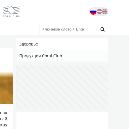
Сайт независимого дистрибьютора
Официальный сайт coral-club.com

Здоровье
Продукция Coral Club
ная
чьей
urus