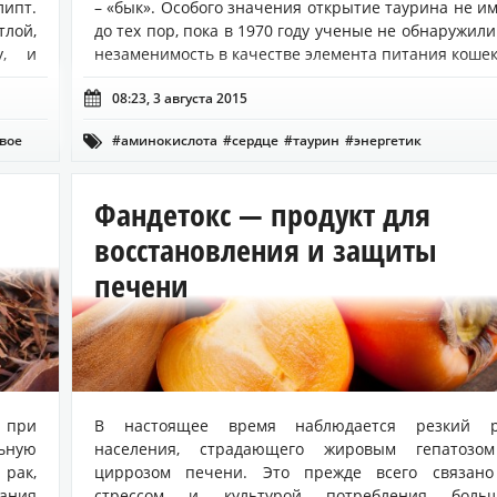
ипт.
– «бык». Особого значения открытие таурина не и
тлой,
до тех пор, пока в 1970 году ученые не обнаружили
у, и
незаменимость в качестве элемента питания кошек.

08:23, 3 августа 2015
вое
#аминокислота
#сердце
#таурин
#энергетик

Фандетокс — продукт для
восстановления и защиты
печени
 при
В настоящее время наблюдается резкий р
ьную
населения, страдающего жировым гепатозо
рак,
циррозом печени. Это прежде всего связано
ания
стрессом и культурой потребления больш