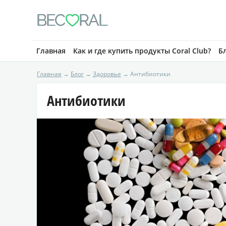
BE
C
RAL

Главная
Как и где купить продукты Coral Club?
Б
Главная
→
Блог
→
Здоровье
→ Антибиотики
Антибиотики