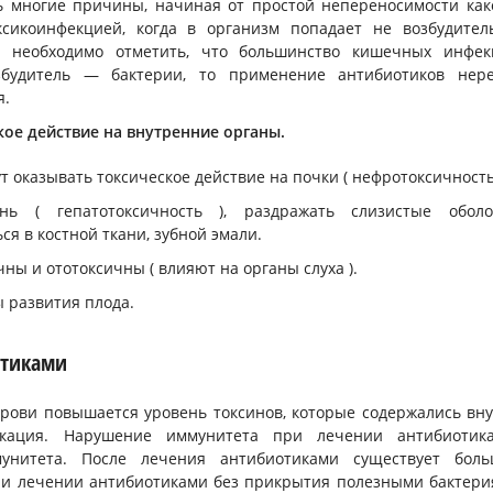
ь многие причины, начиная от простой непереносимости как
сикоинфекцией, когда в организм попадает не возбудител
, необходимо отметить, что большинство кишечных инфек
будитель — бактерии, то применение антибиотиков нере
я.
ое действие на внутренние органы.
оказывать токсическое действие на почки ( нефротоксичность 
ь ( гепатотоксичность ), раздражать слизистые оболо
я в костной ткани, зубной эмали.
ы и ототоксичны ( влияют на органы слуха ).
 развития плода.
отиками
крови повышается уровень токсинов, которые содержались вн
икация. Нарушение иммунитета при лечении антибиотика
унитета. После лечения антибиотиками существует боль
при лечении антибиотиками без прикрытия полезными бактер