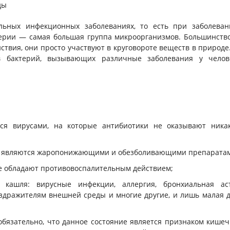
ды
льных инфекционных заболеваниях, то есть при заболеван
терии — самая большая группа микроорганизмов. Большинств
твия, они просто участвуют в круговороте веществ в природе
в бактерий, вызывающих различные заболевания у челове
ся вирусами, на которые антибиотики не оказывают никак
е являются жаропонижающими и обезболивающими препарата
е обладают противовоспалительным действием;
кашля: вирусные инфекции, аллергия, бронхиальная аст
здражителям внешней среды и многие другие, и лишь малая 
бязательно, что данное состояние является признаком кише