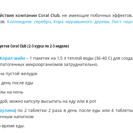
ствия компании Coral Club
, не имеющие побочных эффектов,
ов:
Коллоидное серебро
,
Кора муравьиного дерева
,
Лист чер
в Coral Club (2-3 курса по 2-3 недели)
Корал-майн
– 1 пакетик на 1,5 л теплой воды (36-40 С) для созд
патогенных микроорганизмов затруднительно.
 на пустой желудок
в день после еды
улы на ночь
дой, можно капсулу высыпать на еду или в рот
рулина
) по 2 таблетки 2 раза в день после еды или 4 таблетк
лочным напитком
о время еды.