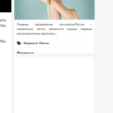
ать
Первые проявления патологииПятна –
ва,
появление пятен являются самым первым
малозаметным признако...
бы,
#варикоз
#вены

#укрепить венозную стенку
Псориаз
Псориаз (синоним – чешуйчатый лишай) –
термин происходит от греческого слова «
psoriasis» - зуд, чес...
#дерматозы
#проблемная кожа
#псориаз

#чешуйчатый лишай