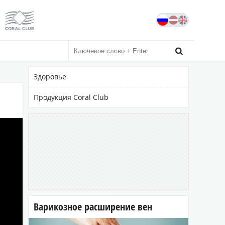
Сайт независимого дистрибьютора
Официальный сайт coral-club.com

Здоровье
Продукция Coral Club
Варикозное расширение вен