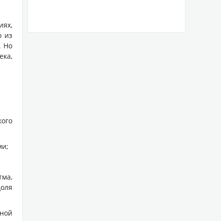
ФИТОВИРОН- идеальная формула
защиты
иях,
о из
. Но
ка,
Представляем Вам новый продукт от доктора
Нисльса Душека (Германия), создателя продукта
для здоровья...

ого
Просто важный витамин Д
ми;
ма,
доля
Витамин D – жирорастворимый витамин,
чной
получаемый с пищей или синтезируемый в коже