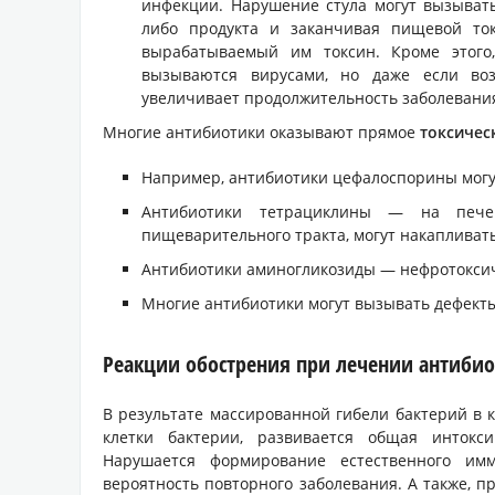
инфекции. Нарушение стула могут вызыват
либо продукта и заканчивая пищевой ток
вырабатываемый им токсин. Кроме этого
вызываются вирусами, но даже если воз
увеличивает продолжительность заболевани
Многие антибиотики оказывают прямое
токсическ
Например, антибиотики цефалоспорины могут 
Антибиотики тетрациклины — на печен
пищеварительного тракта, могут накапливатьс
Антибиотики аминогликозиды — нефротоксичн
Многие антибиотики могут вызывать дефекты
Реакции обострения при лечении антиби
В результате массированной гибели бактерий в 
клетки бактерии, развивается общая интокс
Нарушается формирование естественного имм
вероятность повторного заболевания. А также, 