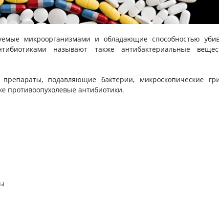
уемые микроорганизмами и обладающие способностью убив
нтибиотиками называют также антибактериальные вещест
 препараты, подавляющие бактерии, микроскопические гри
же противоопухолевые антибиотики.
ны