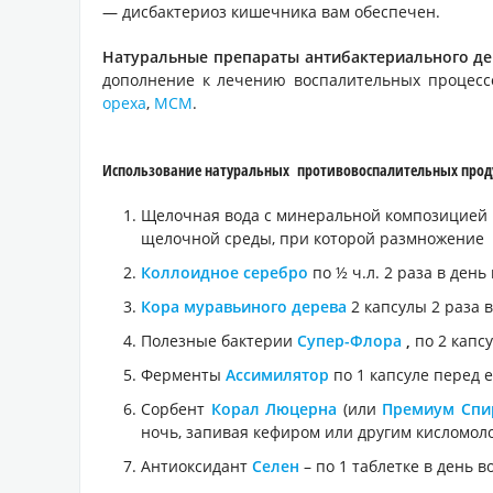
— дисбактериоз кишечника вам обеспечен.
Натуральные препараты антибактериального дей
дополнение к лечению воспалительных процесс
ореха
,
МСМ
.
Использование натуральных противовоспалительных продукто
Щелочная вода с минеральной композицией
щелочной среды, при которой размножение 
Коллоидное серебро
по ½ ч.л. 2 раза в день
Кора муравьиного дерева
2 капсулы 2 раза 
Полезные бактерии
Супер-Флора
,
по 2 капс
Ферменты
Ассимилятор
по 1 капсуле перед е
Сорбент
Корал Люцерна
(или
Премиум Спи
ночь, запивая кефиром или другим кисломо
Антиоксидант
Селен
– по 1 таблетке в день в