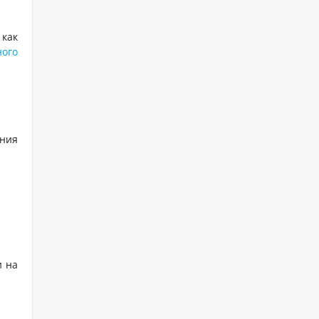
 как
ного
ания
и на