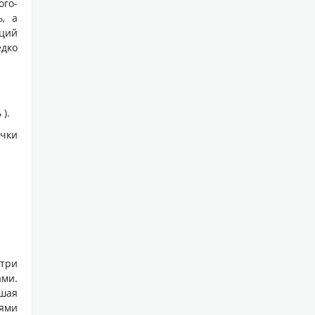
ого-
человека под возде...
ь, а

ций
дко
Липосомальная технология-
современный уровень
биодоступности
).
чки
"Одним из актуальных направлений в
фармацевтической технологии является
разработка липосомальных лек...

утри
ми.
шая
иями