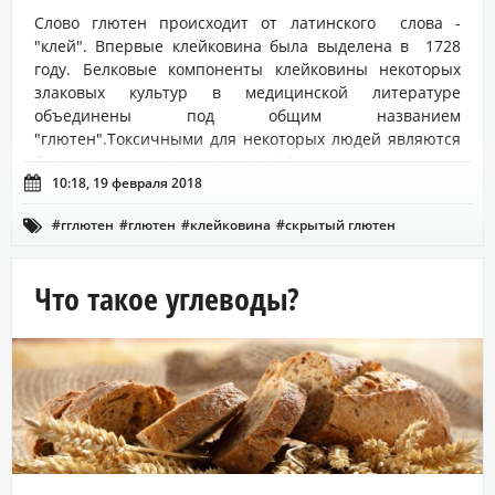
Слово глютен происходит от латинского слова -
"клей". Впервые клейковина была выделена в 1728
году. Белковые компоненты клейковины некоторых
злаковых культур в медицинской литературе
объединены под общим названием
"глютен".Токсичными для некоторых людей являются
белки пшеницы, ржи и ячменя. И ...

10:18, 19 февраля 2018
#гглютен
#глютен
#клейковина
#скрытый глютен

Что такое углеводы?