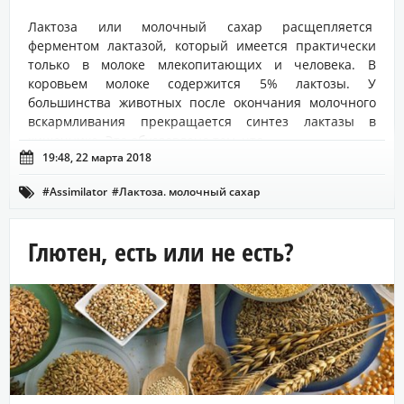
Лактоза или молочный сахар расщепляется
ферментом лактазой, который имеется практически
только в молоке млекопитающих и человека. В
коровьем молоке содержится 5% лактозы. У
большинства животных после окончания молочного
вскармливания прекращается синтез лактазы в
кишечнике. Это обусловлено тем, что...

19:48, 22 марта 2018
#Assimilator
#Лактоза. молочный сахар

#непереносимость лактозы
#фермент лактаза
Глютен, есть или не есть?