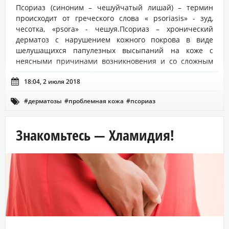
Псориаз (синоним – чешуйчатый лишай) – термин
происходит от греческого слова « psoriasis» - зуд,
чесотка, «psora» - чешуя.Псориаз – хронический
дерматоз с нарушением кожного покрова в виде
шелушащихся папулезных высыпаний на коже с
неясными причинами возникновения и со сложным
механизмом развити...

18:04, 2 июля 2018
#дерматозы
#проблемная кожа
#псориаз

#чешуйчатый лишай
Знакомьтесь — Хламидия!