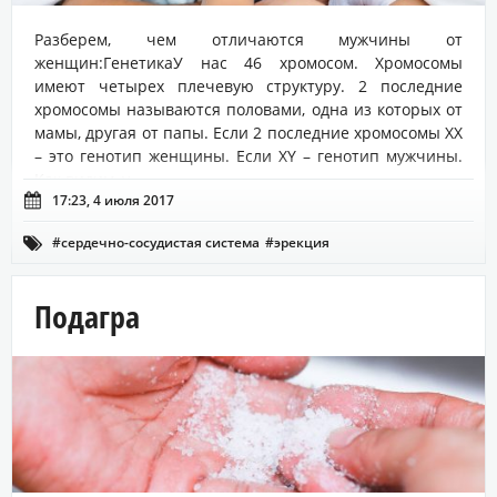
Разберем, чем отличаются мужчины от
женщин:ГенетикаУ нас 46 хромосом. Хромосомы
имеют четырех плечевую структуру. 2 последние
хромосомы называются половами, одна из которых от
мамы, другая от папы. Если 2 последние хромосомы ХХ
– это генотип женщины. Если ХY – генотип мужчины.
Как видим, у...

17:23, 4 июля 2017
#сердечно-сосудистая система
#эрекция

Подагра