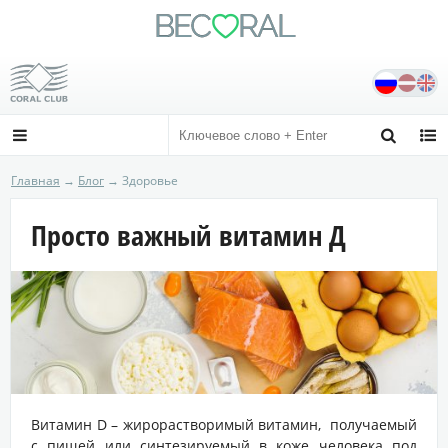
BE
C
RAL

Сайт независимого дистрибьютора
Официальный сайт coral-club.com



Главная
→
Блог
→ Здоровье
Просто важный витамин Д
Витамин D – жирорастворимый витамин, получаемый
с пищей или синтезируемый в коже человека под