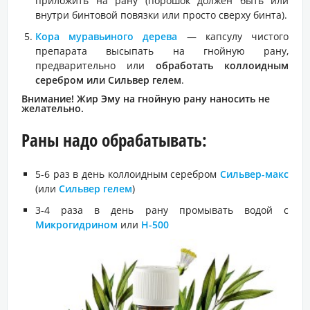
приложить на рану (порошок должен быть или
внутри бинтовой повязки или просто сверху бинта).
Кора муравьиного дерева
— капсулу чистого
препарата высыпать на гнойную рану,
предварительно или
обработать коллоидным
серебром или Сильвер гелем
.
Внимание! Жир Эму на гнойную рану наносить не
желательно.
Раны надо обрабатывать:
5-6 раз в день коллоидным серебром
Сильвер-макс
(или
Сильвер гелем
)
3-4 раза в день рану промывать водой с
Микрогидрином
или
Н-500