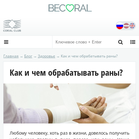
BE
C
RAL

Сайт независимого дистрибьютора
Официальный сайт coral-club.com



Главная
→
Блог
→
Здоровье
→ Как и чем обрабатывать раны?
Как и чем обрабатывать раны?
Любому человеку, хоть раз в жизни, довелось получить