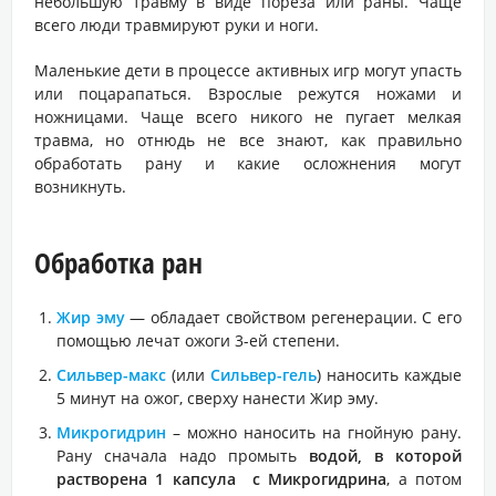
небольшую травму в виде пореза или раны. Чаще
всего люди травмируют руки и ноги.
Маленькие дети в процессе активных игр могут упасть
или поцарапаться. Взрослые режутся ножами и
ножницами. Чаще всего никого не пугает мелкая
травма, но отнюдь не все знают, как правильно
обработать рану и какие осложнения могут
возникнуть.
Обработка ран
Жир эму
— обладает свойством регенерации. С его
помощью лечат ожоги 3-ей степени.
Сильвер-макс
(или
Сильвер-гель
) наносить каждые
5 минут на ожог, сверху нанести Жир эму.
Микрогидрин
– можно наносить на гнойную рану.
Рану сначала надо промыть
водой, в которой
растворена 1 капсула с Микрогидрина
, а потом