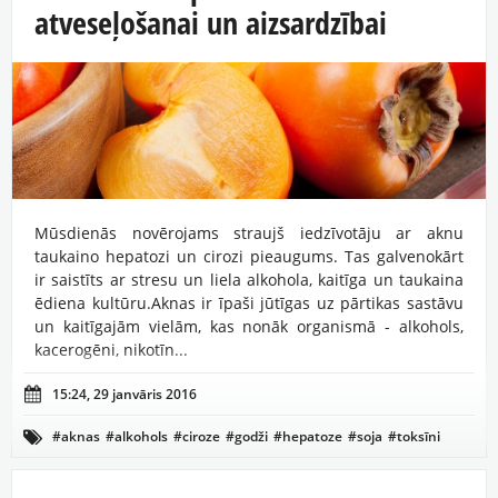
atveseļošanai un aizsardzībai
Mūsdienās novērojams straujš iedzīvotāju ar aknu
taukaino hepatozi un cirozi pieaugums. Tas galvenokārt
ir saistīts ar stresu un liela alkohola, kaitīga un taukaina
ēdiena kultūru.Aknas ir īpaši jūtīgas uz pārtikas sastāvu
un kaitīgajām vielām, kas nonāk organismā - alkohols,
kacerogēni, nikotīn...

15:24, 29 janvāris 2016
#aknas
#alkohols
#ciroze
#godži
#hepatoze
#soja
#toksīni
