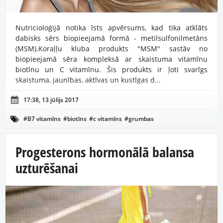
Nutricioloģijā notika īsts apvērsums, kad tika atklāts
dabisks sērs biopieejamā formā - metilsulfonilmetāns
(MSM).Koraļļu kluba produkts "MSM" sastāv no
biopieejamā sēra kompleksā ar skaistuma vitamīnu
biotīnu un C vitamīnu. Šis produkts ir ļoti svarīgs
skaistuma, jaunības, aktīvas un kustīgas d...

17:38, 13 jūlijs 2017
#B7 vitamīns
#biotīns
#c vitamīns
#grumbas

#jaunības vitamīns
#locītavu veselība
#mati un nagi
#metilsulfonilmetāns
#skaistuma vitamīns
#veselīga āda
Progesterons hormonālā balansa
uzturēšanai