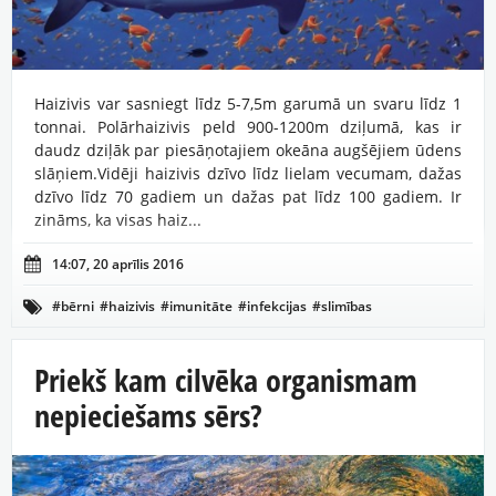
Haizivis var sasniegt līdz 5-7,5m garumā un svaru līdz 1
tonnai. Polārhaizivis peld 900-1200m dziļumā, kas ir
daudz dziļāk par piesāņotajiem okeāna augšējiem ūdens
slāņiem.Vidēji haizivis dzīvo līdz lielam vecumam, dažas
dzīvo līdz 70 gadiem un dažas pat līdz 100 gadiem. Ir
zināms, ka visas haiz...

14:07, 20 aprīlis 2016
#bērni
#haizivis
#imunitāte
#infekcijas
#slimības

#veselības profilakse
#vēzis
Priekš kam cilvēka organismam
nepieciešams sērs?