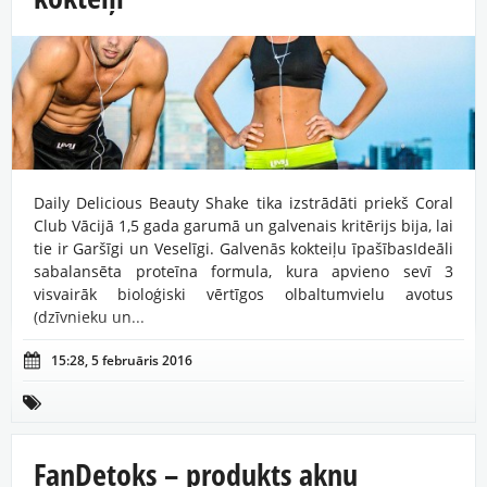
Daily Delicious Beauty Shake tika izstrādāti priekš Coral
Club Vācijā 1,5 gada garumā un galvenais kritērijs bija, lai
tie ir Garšīgi un Veselīgi. Galvenās kokteiļu īpašībasIdeāli
sabalansēta proteīna formula, kura apvieno sevī 3
visvairāk bioloģiski vērtīgos olbaltumvielu avotus
(dzīvnieku un...

15:28, 5 februāris 2016

FanDetoks – produkts aknu