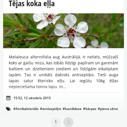
Tējas koka eļļa
Melaleuca alternifolia aug Austrālijā, ir neliels, mūžzaļš
koks ar gaišu mizu, kas lobās līdzīgi papīram un garenām
baltiem un dzelteniem ziediem un līdzīgām eikaliptam
lapām. Tas ir unikāls dabisks antiseptiķis. Tieši auga
lapas satur ēterisko eļļu. Lai iegūtu 10kg ēļļas
nepieciešama tonna lapu. In...

15:52, 12 oktobris 2015
#Antibakteriāls
#antiseptiķis
#kandidoze
#kārpas
#piena sēne

#pirmā palīdzība
#pūtītes
1
2