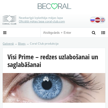
BE
C
RAL

Neatkarīgā Izplatītāja mājas lapa
Oficiālā mājas lapa coral-club.com



Galvenā
→
Blogs
→ Coral Club produkcija
Visi Prime – redzes uzlabošanai un
saglabāšanai