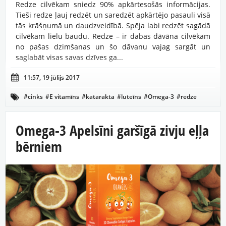
Redze cilvēkam sniedz 90% apkārtesošās informācijas.
Tieši redze ļauj redzēt un saredzēt apkārtējo pasauli visā
tās krāšņumā un daudzveidībā. Spēja labi redzēt sagādā
cilvēkam lielu baudu. Redze – ir dabas dāvāna cilvēkam
no pašas dzimšanas un šo dāvanu vajag sargāt un
saglabāt visas savas dzīves ga...

11:57, 19 jūlijs 2017
#cinks
#E vitamīns
#katarakta
#luteīns
#Omega-3
#redze

#tālredzība
#tuvredzība
Omega-3 Apelsīni garšīgā zivju eļļa
bērniem