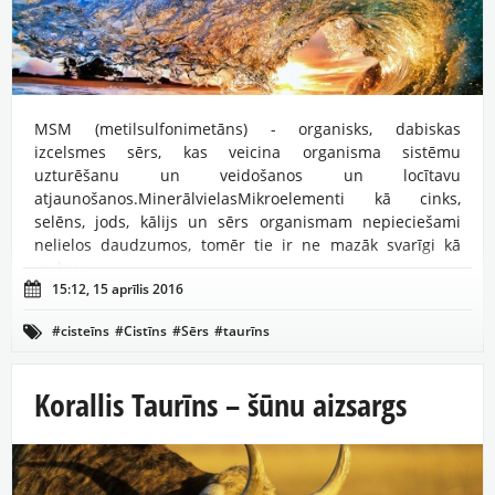
MSM (metilsulfonimetāns) - organisks, dabiskas
izcelsmes sērs, kas veicina organisma sistēmu
uzturēšanu un veidošanos un locītavu
atjaunošanos.MinerālvielasMikroelementi kā cinks,
selēns, jods, kālijs un sērs organismam nepieciešami
nelielos daudzumos, tomēr tie ir ne mazāk svarīgi kā
makroe...

15:12, 15 aprīlis 2016
#cisteīns
#Cistīns
#Sērs
#taurīns

Korallis Taurīns – šūnu aizsargs