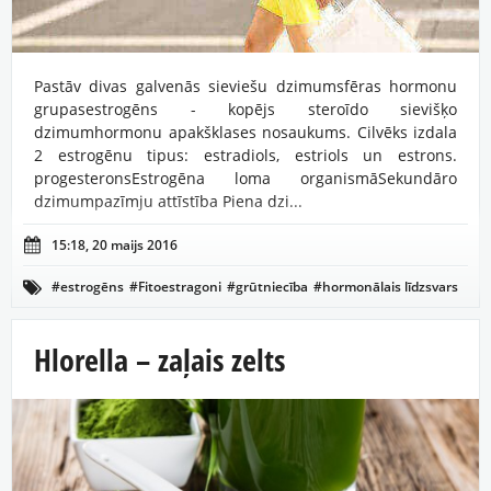
Pastāv divas galvenās sieviešu dzimumsfēras hormonu
grupasestrogēns - kopējs steroīdo sievišķo
dzimumhormonu apakšklases nosaukums. Cilvēks izdala
2 estrogēnu tipus: estradiols, estriols un estrons.
progesteronsEstrogēna loma organismāSekundāro
dzimumpazīmju attīstība Piena dzi...

15:18, 20 maijs 2016
#estrogēns
#Fitoestragoni
#grūtniecība
#hormonālais līdzsvars

#saponīni
#savvaļas jamss
#sieviešķie hormoni
#sieviešu dzimumorgānu veselība
#sievietes veselība
Hlorella – zaļais zelts