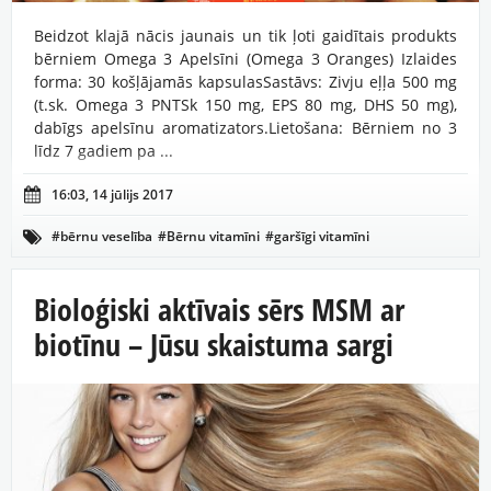
Beidzot klajā nācis jaunais un tik ļoti gaidītais produkts
bērniem Omega 3 Apelsīni (Omega 3 Oranges) Izlaides
forma: 30 košļājamās kapsulasSastāvs: Zivju eļļa 500 mg
(t.sk. Omega 3 PNTSk 150 mg, EPS 80 mg, DHS 50 mg),
dabīgs apelsīnu aromatizators.Lietošana: Bērniem no 3
līdz 7 gadiem pa ...

16:03, 14 jūlijs 2017
#bērnu veselība
#Bērnu vitamīni
#garšīgi vitamīni

#hiperaktivitāte
#jaundzimuši bērni
#Omega-3
#polinepiesātinātās taukskābes
#zivju eļļa
Bioloģiski aktīvais sērs MSM ar
biotīnu – Jūsu skaistuma sargi