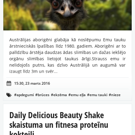
Austrālijas aborigēni glabāja kā noslēpumu Emu tauku
ārstnieciskās īpašības līdz 1980. gadiem. Aborigēni ar to
palīdzību ārstēja daudzas ādas slimības un dažas iekšējo
orgānu slimības lietojot taukus ārīgi.Strauss emu ir
nelidojošs putns, kas dzīvo Austrālijā un augumā var
izaugt līdz 3m un svēr...

15:30, 23 marts 2016
#apdegumi
#brūces
#ekzēma
#emu eļļa
#emu tauki
#nieze

#pinnes
#psoriāze
Daily Delicious Beauty Shake
skaistuma un fitnesa proteīnu
kokteiļi