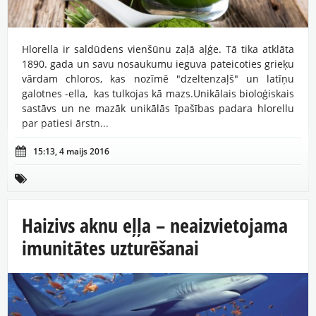
Hlorella ir saldūdens vienšūnu zaļā aļģe. Tā tika atklāta
1890. gada un savu nosaukumu ieguva pateicoties grieķu
vārdam chloros, kas nozīmē "dzeltenzaļš" un latīņu
galotnes -ella, kas tulkojas kā mazs.Unikālais bioloģiskais
sastāvs un ne mazāk unikālās īpašības padara hlorellu
par patiesi ārstn...

15:13, 4 maijs 2016

Haizivs aknu eļļa – neaizvietojama
imunitātes uzturēšanai