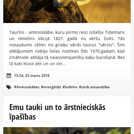
Taurīns - aminoskābe, kuru pirmo reizi izdalīja Tidemans
un Hmelins Vācijā 1827. gadā no vēršu žults. Tās
nosaukums cēlies no grieķu vārds taurus "vērsis". Šim
atklājumam nebija lielas nozīmes līdz 1970.gadam, kad
zinātnieki atklāja tā neaizvietojamību kaķu barošanā. Bez
tā kaķi kļuva akli un un viņ...

15:34, 25 marts 2016
#Aminoskābes
#enerģētiķi
#kofeīns
#sirds aizsardzība

#šūnu aizsardzība
#taurīns
Emu tauki un to ārstnieciskās
īpašības