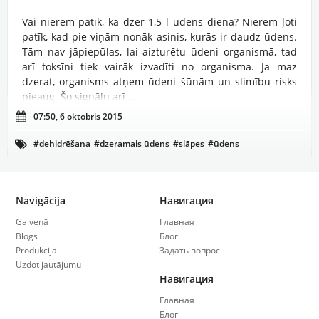
Vai nierēm patīk, ka dzer 1,5 l ūdens dienā? Nierēm ļoti
patīk, kad pie viņām nonāk asinis, kurās ir daudz ūdens.
Tām nav jāpiepūlas, lai aizturētu ūdeni organismā, tad
arī toksīni tiek vairāk izvadīti no organisma. Ja maz
dzerat, organisms atņem ūdeni šūnām un slimību risks
pieaug. Šo signālu arī ...

07:50, 6 oktobris 2015
#dehidrēšana
#dzeramais ūdens
#slāpes
#ūdens

#ūdens trūkums
Navigācija
Навигация
Galvenā
Главная
Blogs
Блог
Produkcija
Задать вопрос
Uzdot jautājumu
Навигация
Главная
Блог