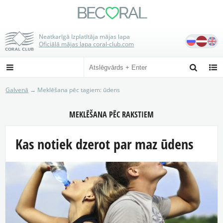
BE
C
RAL

Neatkarīgā Izplatītāja mājas lapa
Oficiālā mājas lapa coral-club.com



Galvenā
→ Meklēšana pēc tagiem: ūdens
MEKLĒŠANA PĒC RAKSTIEM
Kas notiek dzerot par maz ūdens