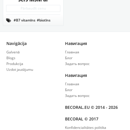
biotīnu – Jūsu
Pārbaudīt cenu
skaistuma sargi
#B7 vitamīns
#biotīns

#c vitamīns
#grumbas
#jaunības vitamīns
#locītavu veselība
#mati un nagi
Navigācija
Навигация
#metilsulfonilmetāns
#skaistuma vitamīns
Galvenā
Главная
#veselīga āda
Blogs
Блог
Produkcija
Задать вопрос
Uzdot jautājumu
Навигация
Главная
Блог
Задать вопрос
BECORAL.EU © 2014 - 2026
BECORAL © 2017
Konfidencialitātes politika