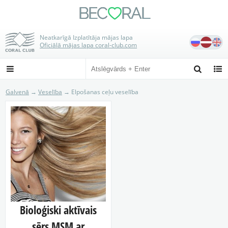
BE
C
RAL

Neatkarīgā Izplatītāja mājas lapa
Oficiālā mājas lapa coral-club.com



Galvenā
→
Veselība
→ Elpošanas ceļu veselība
Bioloģiski aktīvais
sērs MSM ar