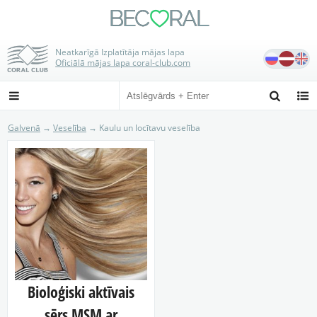
BE
C
RAL

Neatkarīgā Izplatītāja mājas lapa
Oficiālā mājas lapa coral-club.com



Galvenā
→
Veselība
→ Kaulu un locītavu veselība
Bioloģiski aktīvais
sērs MSM ar