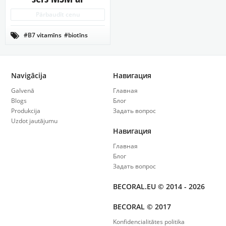
biotīnu – Jūsu
Pārbaudīt cenu
skaistuma sargi
#B7 vitamīns
#biotīns

#c vitamīns
#grumbas
#jaunības vitamīns
#locītavu veselība
#mati un nagi
Navigācija
Навигация
#metilsulfonilmetāns
#skaistuma vitamīns
Galvenā
Главная
#veselīga āda
Blogs
Блог
Produkcija
Задать вопрос
Uzdot jautājumu
Навигация
Главная
Блог
Задать вопрос
BECORAL.EU © 2014 - 2026
BECORAL © 2017
Konfidencialitātes politika