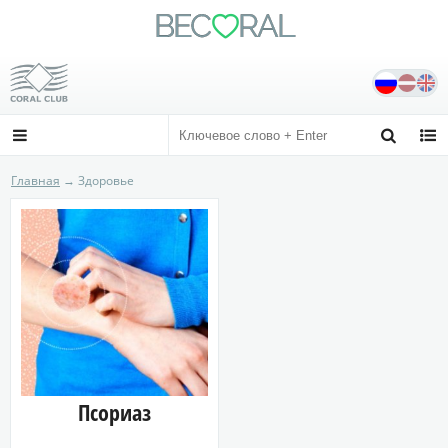
BE
C
RAL

Сайт независимого дистрибьютора
Официальный сайт coral-club.com



Главная
→ Здоровье
Псориаз