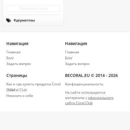
Проверить цену
#дерматозы

#проблемная кожа
#псориаз
#чешуйчатый лишай
Навигация
Навигация
Главная
Главная
Блог
Блог
Задать вопрос
Задать вопрос
Страницы
BECORAL.EU © 2014 - 2026
Как и где купить продукты Coral
Конфиденциальность
Club?
О Coral Club
На сайте используются
Немного о себе
материалы с
официального
сайта Coral Club