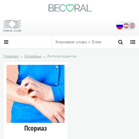
BE
C
RAL

Сайт независимого дистрибьютора
Официальный сайт coral-club.com



Главная
→
Здоровье
→ Антиоксиданты
Псориаз