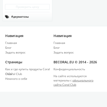
Проверить цену
#дерматозы

#проблемная кожа
#псориаз
#чешуйчатый лишай
Навигация
Навигация
Главная
Главная
Блог
Блог
Задать вопрос
Задать вопрос
Страницы
BECORAL.EU © 2014 - 2026
Как и где купить продукты Coral
Конфиденциальность
Club?
О Coral Club
На сайте используются
Немного о себе
материалы с
официального
сайта Coral Club